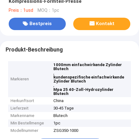
Kompressions-Formteil-Presse
Preis：1usd
MOQ：1pc
Bestpreis
Kontakt
Produkt-Beschreibung
1000mm einfachwirkende Zylinder
Blutech
,
kundenspezifische einfachwirkende
Markieren
Zylinder Blutech
,
Mpa 25 40-Zoll-Hydrozylinder
Blutech
Herkunftsort
China
Lieferzeit
30-45 Tage
Markenname
Blutech
Min Bestellmenge
1pc
Modellnummer
ZSG350-1000