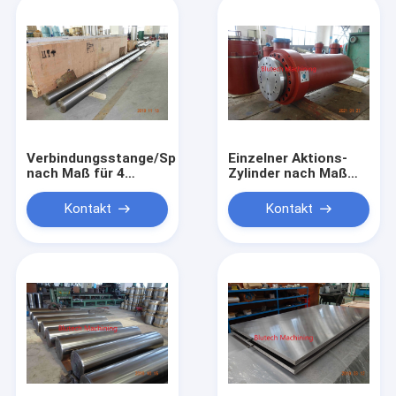
Verbindungsstange/Spalte
Einzelner Aktions-
nach Maß für 4
Zylinder nach Maß
Spaltenpressen
für hydraulische
Metalforming-Presse
Kontakt
Kontakt