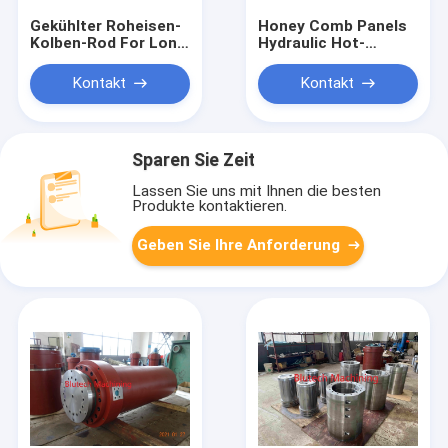
Gekühlter Roheisen-
Honey Comb Panels
Kolben-Rod For Long
Hydraulic Hot-
Stroke Single-
Presse-Platte
Aktions-Zylinder
S355JR S275JR
Kontakt
Kontakt
nach Maß
Sparen Sie Zeit
Lassen Sie uns mit Ihnen die besten
Produkte kontaktieren.
Geben Sie Ihre Anforderung