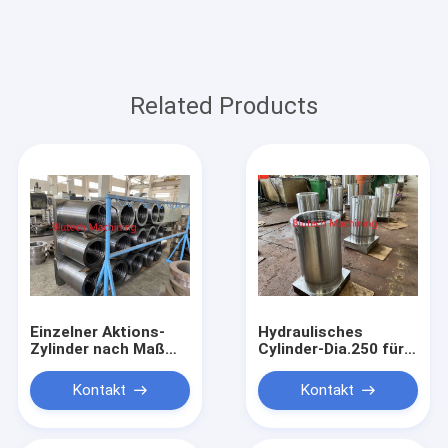
Related Products
Einzelner Aktions-
Hydraulisches
Zylinder nach Maß
Cylinder-Dia.250 für
für hydraulische
Furnier-Blattzufuhr
Kreditkarte-
durch das
Kontakt
Kontakt
lamellierende Presse
Lamellieren der
heißen Presse