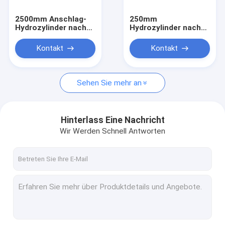
2500mm Anschlag-
250mm
Hydrozylinder nach
Hydrozylinder nach
Maß für BMC/GMT
Maß für multi
Tageslicht-Möbel-
Kontakt
Kontakt
Parkett-heiße Presse
Sehen Sie mehr an
Hinterlass Eine Nachricht
Wir Werden Schnell Antworten
Haus
Produkte
Über uns