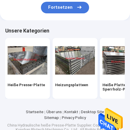
Fabrik-Ausflug
Fortsetzen
Qualitätskontrolle
Unsere Kategorien
Treten Sie mit uns in Verbindung
Fordern Sie ein Zitat
Heiße Presse-Platte
Heizungsplatteen
Heiße Presse-Platte
Heizungsplatteen
Heiße Platte f
Sperrholz-Pre
Heiße Platte für Sperrholz-Presse
Aufspannplatte
Startseite
Über uns
Kontakt
Desktop Site
Sitemap
Privacy Policy
Elektrische erhitzte Platteen
China Hydraulische heiße Presse-Platte Supplier.
Copyright © 2026
Kunshan Blutech Machining Co., Ltd.. All Rights Reserved.